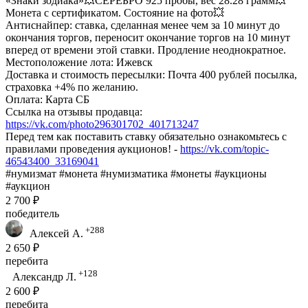
«Знаки зодиака»💥СЕРЕБРО 925 пробы, вес 28.28 грамм💥
Монета с сертификатом. Состояние на фото💥
Антиснайпер: ставка, сделанная менее чем за 10 минут до
окончания торгов, переносит окончание торгов на 10 минут
вперед от времени этой ставки. Продление неоднократное.
Местоположение лота: Ижевск
Доставка и стоимость пересылки: Почта 400 рублей посылка,
страховка +4% по желанию.
Оплата: Карта СБ
Ссылка на отзывы продавца:
https://vk.com/photo296301702_401713247
Перед тем как поставить ставку обязательно ознакомьтесь с
правилами проведения аукционов! -
https://vk.com/topic-
46543400_33169041
#нумизмат #монета #нумизматика #монеты #аукционы
#аукцион
2 700 ₽
победитель
+288
Алексей А.
2 650 ₽
перебита
+128
Александр Л.
2 600 ₽
перебита