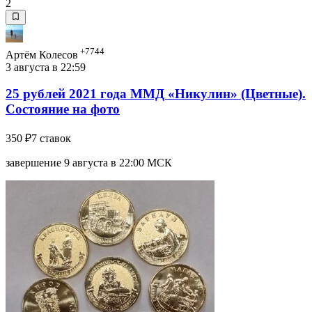
2
+7744
Артём Колесов
3 августа в 22:59
25 рублей 2021 года ММД «Никулин» (Цветные).
Состояние на фото
350 ₽
7 ставок
завершение 9 августа в 22:00 МСК