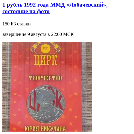
1 рубль 1992 года ММД «Лобачевский»,
состояние на фото
150 ₽
3 ставки
завершение 9 августа в 22:00 МСК