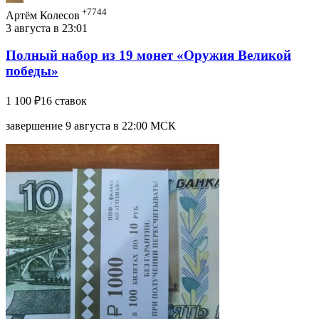
+7744
Артём Колесов
3 августа в 23:01
Полный набор из 19 монет «Оружия Великой
победы»
1 100 ₽
16 ставок
завершение 9 августа в 22:00 МСК