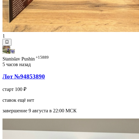
1
+15889
Stanislav Pushin
5 часов назад
Лот №94853890
старт
100 ₽
ставок ещё нет
завершение 9 августа в 22:00 МСК