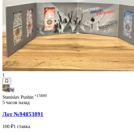
1
+15889
Stanislav Pushin
5 часов назад
Лот №94853891
100 ₽
1 ставка