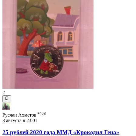
2
+408
Руслан Ахметов
3 августа в 23:01
25 рублей 2020 года ММД «Крокодил Гена»