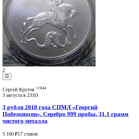
2
+1944
Сергей Крутов
3 августа в 23:03
3 рубля 2010 года СПМД «Георгий
Победоносец». Серебро 999 пробы, 31.1 грамм
чистого металла
5 100 ₽
17 ставок