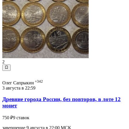
2
+342
Олег Сапрыкин
3 августа в 22:59
Древние города России, без повторов, в лоте 12
монет
750 ₽
9 ставок
завершение 9 августа в 22:00 МСК