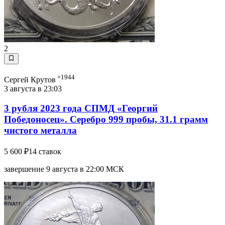
2
+1944
Сергей Крутов
3 августа в 23:03
3 рубля 2023 года СПМД «Георгий
Победоносец». Серебро 999 пробы, 31.1 грамм
чистого металла
5 600 ₽
14 ставок
завершение 9 августа в 22:00 МСК