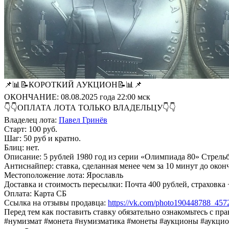
📌📊📝КОРОТКИЙ АУКЦИОН📝📊📌
ОКОНЧАНИЕ: 08.08.2025 года 22:00 мск
👇👇ОПЛАТА ЛОТА ТОЛЬКО ВЛАДЕЛЬЦУ👇👇
Владелец лота:
Павел Гринёв
Старт: 100 руб.
Шаг: 50 руб и кратно.
Блиц: нет.
Описание: 5 рублей 1980 год из серии «Олимпиада 80» Стрель
Антиснайпер: ставка, сделанная менее чем за 10 минут до окон
Местоположение лота: Ярославль
Доставка и стоимость пересылки: Почта 400 рублей, страховка
Оплата: Карта СБ
Ссылка на отзывы продавца:
https://vk.com/photo190448788_45
Перед тем как поставить ставку обязательно ознакомьтесь с пр
#нумизмат #монета #нумизматика #монеты #аукционы #аукци