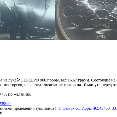
ба из лука🏹СЕРЕБРО 900 пробы, вес 16.67 грамм. Состояние на
чания торгов, переносит окончание торгов на 10 минут вперед о
 +4% по желанию.
7239655
авилами проведения аукционов! -
https://vk.com/topic-46543400_3
он