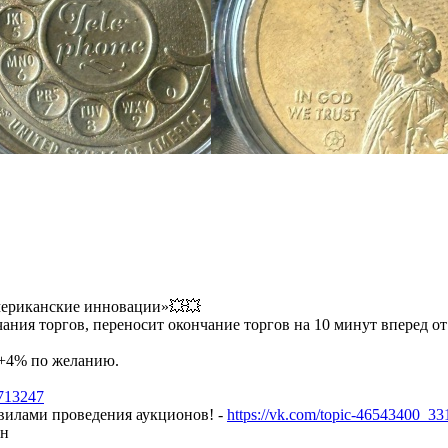
мериканские инновации»💥💥
чания торгов, переносит окончание торгов на 10 минут вперед о
 +4% по желанию.
1713247
авилами проведения аукционов! -
https://vk.com/topic-46543400_3
он