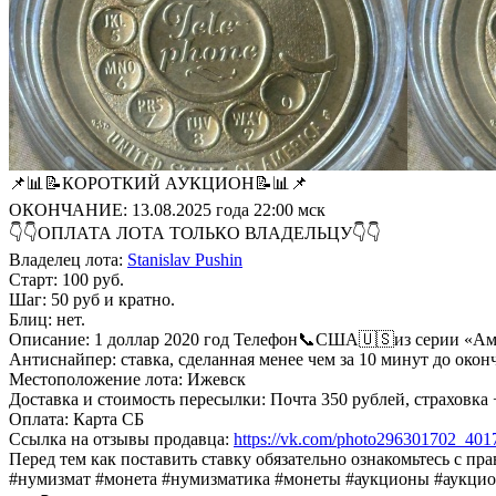
📌📊📝КОРОТКИЙ АУКЦИОН📝📊📌
ОКОНЧАНИЕ: 13.08.2025 года 22:00 мск
👇👇ОПЛАТА ЛОТА ТОЛЬКО ВЛАДЕЛЬЦУ👇👇
Владелец лота:
Stanislav Pushin
Старт: 100 руб.
Шаг: 50 руб и кратно.
Блиц: нет.
Описание: 1 доллар 2020 год Телефон📞США🇺🇸из серии «А
Антиснайпер: ставка, сделанная менее чем за 10 минут до окон
Местоположение лота: Ижевск
Доставка и стоимость пересылки: Почта 350 рублей, страховка
Оплата: Карта СБ
Ссылка на отзывы продавца:
https://vk.com/photo296301702_40
Перед тем как поставить ставку обязательно ознакомьтесь с пр
#нумизмат #монета #нумизматика #монеты #аукционы #аукци