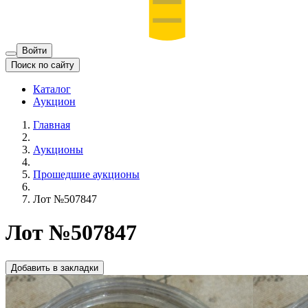
Войти
Поиск по сайту
Каталог
Аукцион
Главная
Аукционы
Прошедшие аукционы
Лот №507847
Лот №507847
Добавить в закладки