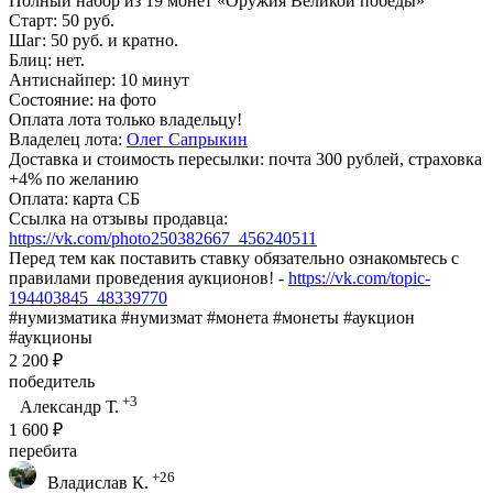
Полный набор из 19 монет «Оружия Великой победы»
Старт: 50 руб.
Шаг: 50 руб. и кратно.
Блиц: нет.
Антиснайпер: 10 минут
Состояние: на фото
Оплата лота только владельцу!
Владелец лота:
Олег Сапрыкин
Доставка и стоимость пересылки: почта 300 рублей, страховка
+4% по желанию
Оплата: карта СБ
Ссылка на отзывы продавца:
https://vk.com/photo250382667_456240511
Перед тем как поставить ставку обязательно ознакомьтесь с
правилами проведения аукционов! -
https://vk.com/topic-
194403845_48339770
#нумизматика #нумизмат #монета #монеты #аукцион
#аукционы
2 200 ₽
победитель
+3
Александр Т.
1 600 ₽
перебита
+26
Владислав К.