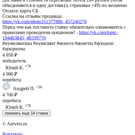
объединяются в одну доставку), страховка +4% по желанию
Оплата: карта СБ
Ссылка на отзывы продавца:
https://vk.com/photo311377886_457240276
Перед тем как поставить ставку обязательно ознакомьтесь с
правилами проведения аукционов! -
https://vk.com/topic-
194403845_48339770
#нумизматика #нумизмат #монета #монеты #аукцион
#аукционы
4 950 ₽
победитель
+78
Юлий К.
4 900 ₽
перебита
+36
Андрей П.
4 700 ₽
перебита
+78
Юлий К.
показать еще 14 ставок
© Arevers.ru
Контакты