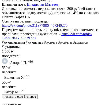
Оплата лота только владельцу!
Владелец лота:
Владислав Матвеев
Доставка и стоимость пересылки: почта 200 рублей (лоты
объединяются в одну доставку), страховка +4% по желанию
Оплата: карта СБ
Ссылка на отзывы продавца:
https://vk.com/photo311377886_457240276
Перед тем как поставить ставку обязательно ознакомьтесь с
правилами проведения аукционов! -
https://vk.com/topic-
194403845_48339770
#нумизматика #нумизмат #монета #монеты #аукцион
#аукционы
1 650 ₽
победитель
+36
Андрей П.
550 ₽
перебита
+26
Валентин У.
500 ₽
перебита
+210
Гафур М.
показать еще 6 ставок
© Arevers.ru