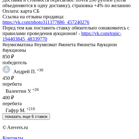
объединяются в одну доставку), страховка +4% по желанию
Оплата: карта СБ
Ссылка на отзывы продавца:
https://vk.com/photo311377886_457240276
Перед тем как поставить ставку обязательно ознакомьтесь с
правилами проведения аукционов! -
https://vk.com/topic-
194403845_48339770
#нумизматика #нумизмат #монета #монеты #аукцион
#аукционы
850 ₽
победитель
+36
Андрей П.
450 ₽
перебита
+26
Валентин У.
400 ₽
перебита
+210
Гафур М.
показать еще 6 ставок
© Arevers.ru
Контакты