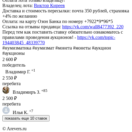
Оплата лота только владельцу!
Владелец лота:
Виктор Киреев
Доставка и стоимость пересылки: почта 350 рублей, страховка
+4% по желанию
Оплата: на карту Озон Банка по номеру +7922*9*96*5
Ссылка на отзывы продавца:
https://vk.com/wall8477392_220
Перед тем как поставить ставку обязательно ознакомьтесь с
правилами проведения аукционов! -
https://vk.com/topic-
194403845_48339770
#нумизматика #нумизмат #монета #монеты #аукцион
#аукционы
2 600 ₽
победитель
+1
Владимир Г.
2 550 ₽
перебита
+85
Владимиръ З.
2 500 ₽
перебита
+7
Илья К.
показать еще 10 ставок
© Arevers.ru