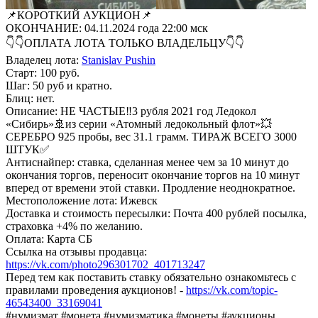
📌КОРОТКИЙ АУКЦИОН📌
ОКОНЧАНИЕ: 04.11.2024 года 22:00 мск
👇👇ОПЛАТА ЛОТА ТОЛЬКО ВЛАДЕЛЬЦУ👇👇
Владелец лота:
Stanislav Pushin
Старт: 100 руб.
Шаг: 50 руб и кратно.
Блиц: нет.
Описание: НЕ ЧАСТЫЕ‼3 рубля 2021 год Ледокол
«Сибирь»🚢из серии «Атомный ледокольный флот»💥
СЕРЕБРО 925 пробы, вес 31.1 грамм. ТИРАЖ ВСЕГО 3000
ШТУК✅
Антиснайпер: ставка, сделанная менее чем за 10 минут до
окончания торгов, переносит окончание торгов на 10 минут
вперед от времени этой ставки. Продление неоднократное.
Местоположение лота: Ижевск
Доставка и стоимость пересылки: Почта 400 рублей посылка,
страховка +4% по желанию.
Оплата: Карта СБ
Ссылка на отзывы продавца:
https://vk.com/photo296301702_401713247
Перед тем как поставить ставку обязательно ознакомьтесь с
правилами проведения аукционов! -
https://vk.com/topic-
46543400_33169041
#нумизмат #монета #нумизматика #монеты #аукционы