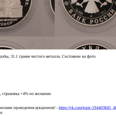
робы, 31.1 грамм чистого металла. Состояние на фото
), страховка +4% по желанию
авилами проведения аукционов! -
https://vk.com/topic-194403845_
ны