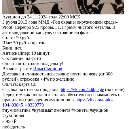
Аукцион до 24.11.2024 года 22:00 МСК
3 рубля 2013 года ММД «Год охраны окружающей среды»
Proof. Серебро 925 пробы, 31.1 грамм чистого металла. В
антивандальной капсуле, состояние на фото
Старт: 50 руб.
Шаг: 50 руб. и кратно.
Блиц: нет.
Антиснайпер: 10 минут
Состояние: на фото
Оплата лота только владельцу!
Владелец лота:
Илья Смирнов
Доставка и стоимость пересылки: почта по чеку (от 300
рублей), страховка +4% по желанию
Оплата: карта СБ
Ссылка на отзывы продавца:
https://vk.com/talibpage
(на стене)
Перед тем как поставить ставку обязательно ознакомьтесь с
правилами проведения аукционов! -
https://vk.com/topic-
194403845_48339770
#нумизматика #нумизмат #монета #монеты #аукцион
#аукционы
3 950 ₽
победитель