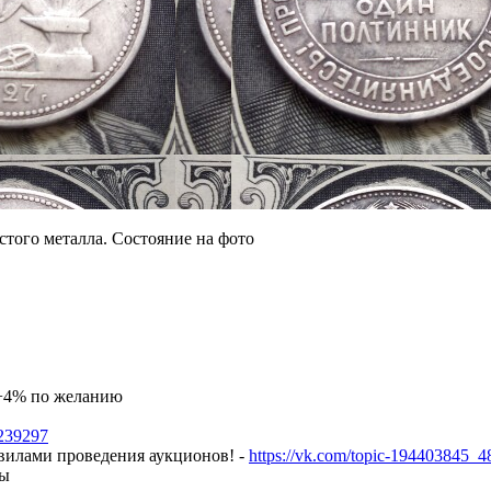
стого металла. Состояние на фото
а +4% по желанию
7239297
авилами проведения аукционов! -
https://vk.com/topic-194403845_
ны