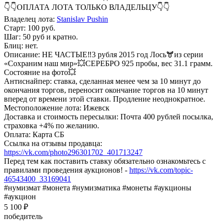
👇👇ОПЛАТА ЛОТА ТОЛЬКО ВЛАДЕЛЬЦУ👇👇
Владелец лота:
Stanislav Pushin
Старт: 100 руб.
Шаг: 50 руб и кратно.
Блиц: нет.
Описание: НЕ ЧАСТЫЕ‼️3 рубля 2015 год Лось🫎из серии
«Сохраним наш мир»💥СЕРЕБРО 925 пробы, вес 31.1 грамм.
Состояние на фото💥
Антиснайпер: ставка, сделанная менее чем за 10 минут до
окончания торгов, переносит окончание торгов на 10 минут
вперед от времени этой ставки. Продление неоднократное.
Местоположение лота: Ижевск
Доставка и стоимость пересылки: Почта 400 рублей посылка,
страховка +4% по желанию.
Оплата: Карта СБ
Ссылка на отзывы продавца:
https://vk.com/photo296301702_401713247
Перед тем как поставить ставку обязательно ознакомьтесь с
правилами проведения аукционов! -
https://vk.com/topic-
46543400_33169041
#нумизмат #монета #нумизматика #монеты #аукционы
#аукцион
5 100 ₽
победитель