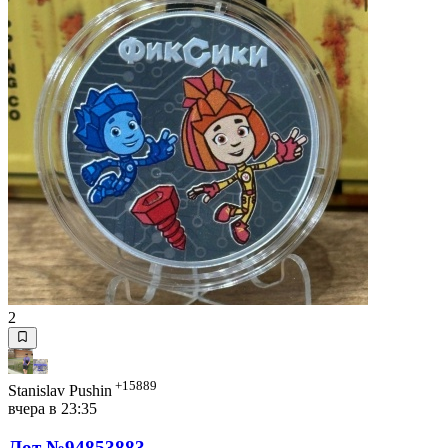
2
+15889
Stanislav Pushin
вчера в 23:35
Лот №94853883