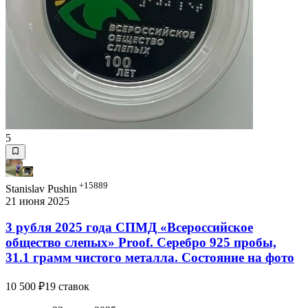
5
+15889
Stanislav Pushin
21 июня 2025
3 рубля 2025 года СПМД «Всероссийское
общество слепых» Proof. Серебро 925 пробы,
31.1 грамм чистого металла. Состояние на фото
10 500 ₽
19 ставок