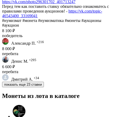
https://vk.com/photo296301702_401713247
Перед тем как поставить ставку обязательно ознакомьтесь с
правилами проведения аукционов! -
https://vk.com/topic-
46543400_33169041
#нумизмат #монета #нумизматика #монеты #аукционы
#аукцион
8 100 ₽
победитель
+216
Александр П.
8 000 ₽
перебита
+295
Денис М.
6 600 ₽
перебита
+34
Дмитрий А.
показать еще 23 ставки
Монеты из лота в каталоге