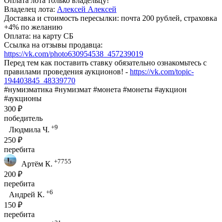
Оплата лота только владельцу!
Владелец лота:
Алексей Алексей
Доставка и стоимость пересылки: почта 200 рублей, страховка
+4% по желанию
Оплата: на карту СБ
Ссылка на отзывы продавца:
https://vk.com/photo630954538_457239019
Перед тем как поставить ставку обязательно ознакомьтесь с
правилами проведения аукционов! -
https://vk.com/topic-
194403845_48339770
#нумизматика #нумизмат #монета #монеты #аукцион
#аукционы
300 ₽
победитель
+9
Людмила Ч.
250 ₽
перебита
+7755
Артём К.
200 ₽
перебита
+6
Андрей К.
150 ₽
перебита