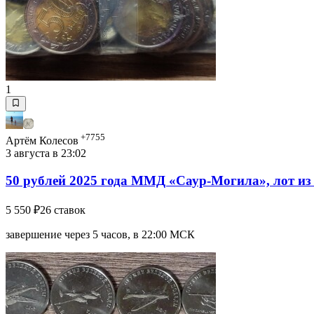
1
+7755
Артём Колесов
3 августа в 23:02
50 рублей 2025 года ММД «Саур-Могила», лот из 
5 550 ₽
26 ставок
завершение через 5 часов, в 22:00 МСК