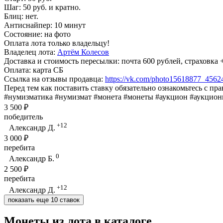
Шаг: 50 руб. и кратно.
Блиц: нет.
Антиснайпер: 10 минут
Состояние: на фото
Оплата лота только владельцу!
Владелец лота:
Артём Колесов
Доставка и стоимость пересылки: почта 600 рублей, страховк
Оплата: карта СБ
Ссылка на отзывы продавца:
https://vk.com/photo15618877_456
Перед тем как поставить ставку обязательно ознакомьтесь с пр
#нумизматика #нумизмат #монета #монеты #аукцион #аукцио
3 500 ₽
победитель
+12
Александр Д.
3 000 ₽
перебита
0
Александр Б.
2 500 ₽
перебита
+12
Александр Д.
показать еще 10 ставок
Монеты из лота в каталоге