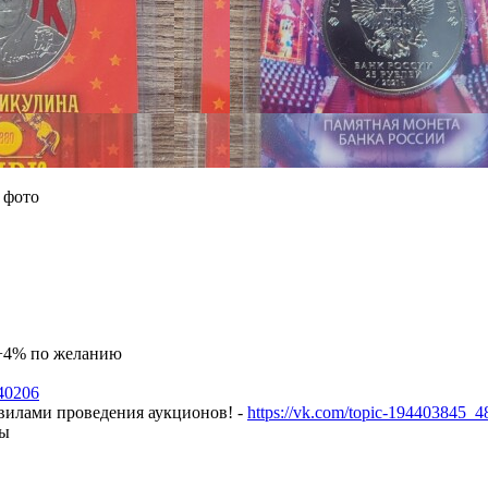
 фото
а +4% по желанию
240206
авилами проведения аукционов! -
https://vk.com/topic-194403845_
ны