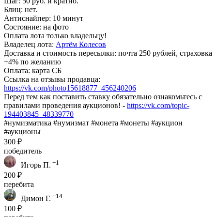
Шаг: 50 руб. и кратно.
Блиц: нет.
Антиснайпер: 10 минут
Состояние: на фото
Оплата лота только владельцу!
Владелец лота:
Артём Колесов
Доставка и стоимость пересылки: почта 250 рублей, страховка
+4% по желанию
Оплата: карта СБ
Ссылка на отзывы продавца:
https://vk.com/photo15618877_456240206
Перед тем как поставить ставку обязательно ознакомьтесь с
правилами проведения аукционов! -
https://vk.com/topic-
194403845_48339770
#нумизматика #нумизмат #монета #монеты #аукцион
#аукционы
300 ₽
победитель
+1
Игорь П.
200 ₽
перебита
+14
Димон Г.
100 ₽