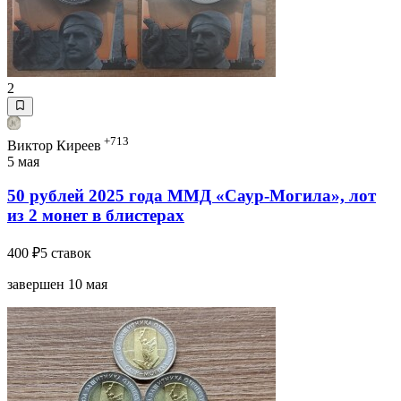
2
+713
Виктор Киреев
5 мая
50 рублей 2025 года ММД «Саур-Могила», лот
из 2 монет в блистерах
400 ₽
5 ставок
завершен 10 мая