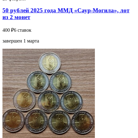
50 рублей 2025 года ММД «Саур-Могила», лот
из 2 монет
400 ₽
6 ставок
завершен 1 марта