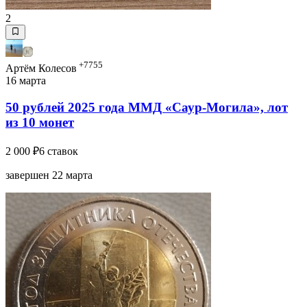
2
+7755
Артём Колесов
16 марта
50 рублей 2025 года ММД «Саур-Могила», лот
из 10 монет
2 000 ₽
6 ставок
завершен 22 марта