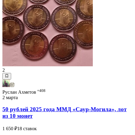
2
+408
Руслан Ахметов
2 марта
50 рублей 2025 года ММД «Саур-Могила», лот
из 10 монет
1 650 ₽
18 ставок