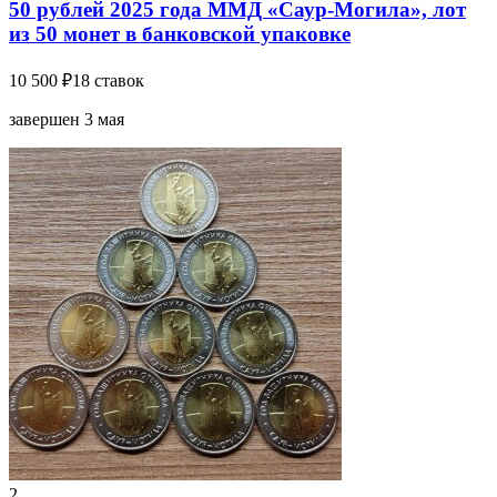
50 рублей 2025 года ММД «Саур-Могила», лот
из 50 монет в банковской упаковке
10 500 ₽
18 ставок
завершен 3 мая
2