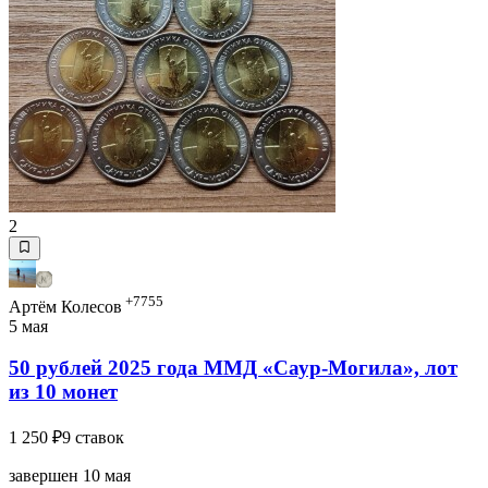
2
+7755
Артём Колесов
5 мая
50 рублей 2025 года ММД «Саур-Могила», лот
из 10 монет
1 250 ₽
9 ставок
завершен 10 мая