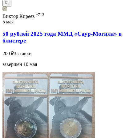
+713
Виктор Киреев
5 мая
50 рублей 2025 года ММД «Саур-Могила» в
блистере
200 ₽
3 ставки
завершен 10 мая