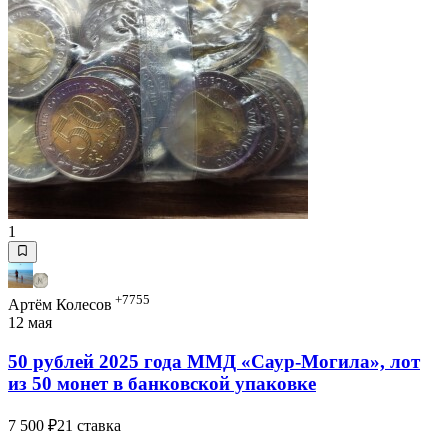
1
+7755
Артём Колесов
12 мая
50 рублей 2025 года ММД «Саур-Могила», лот
из 50 монет в банковской упаковке
7 500 ₽
21 ставка