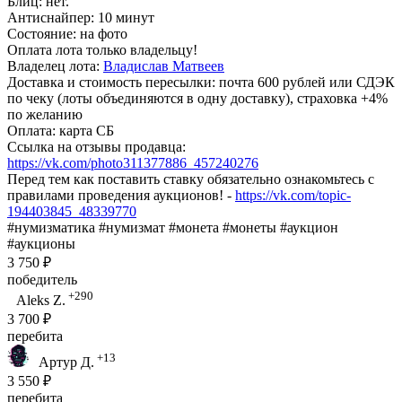
Блиц: нет.
Антиснайпер: 10 минут
Состояние: на фото
Оплата лота только владельцу!
Владелец лота:
Владислав Матвеев
Доставка и стоимость пересылки: почта 600 рублей или СДЭК
по чеку (лоты объединяются в одну доставку), страховка +4%
по желанию
Оплата: карта СБ
Ссылка на отзывы продавца:
https://vk.com/photo311377886_457240276
Перед тем как поставить ставку обязательно ознакомьтесь с
правилами проведения аукционов! -
https://vk.com/topic-
194403845_48339770
#нумизматика #нумизмат #монета #монеты #аукцион
#аукционы
3 750 ₽
победитель
+290
Aleks Z.
3 700 ₽
перебита
+13
Артур Д.
3 550 ₽
перебита