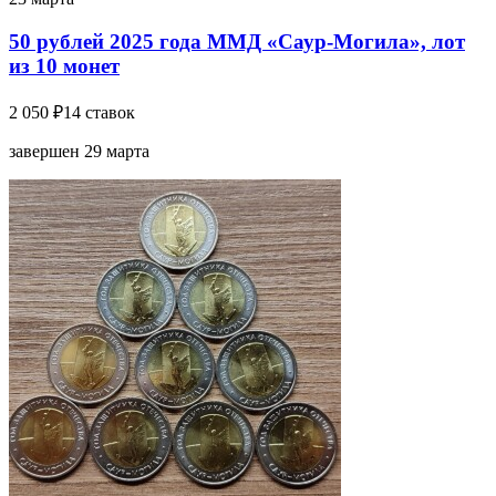
50 рублей 2025 года ММД «Саур-Могила», лот
из 10 монет
2 050 ₽
14 ставок
завершен 29 марта