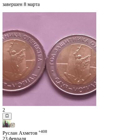
завершен 8 марта
2
+408
Руслан Ахметов
23 февраля