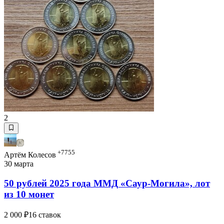
2
+7755
Артём Колесов
30 марта
50 рублей 2025 года ММД «Саур-Могила», лот
из 10 монет
2 000 ₽
16 ставок