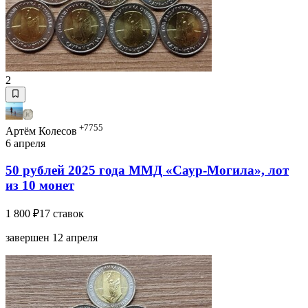
2
+7755
Артём Колесов
6 апреля
50 рублей 2025 года ММД «Саур-Могила», лот
из 10 монет
1 800 ₽
17 ставок
завершен 12 апреля