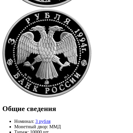
Общие сведения
Номинал:
3 рубля
Монетный двор:
ММД
Тираж:
10000 шт.