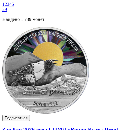
1
2
3
4
5
29
Найдено 1 739 монет
Подписаться
3 рубля 2026 года СПМД «Ворон Кутх» Proof