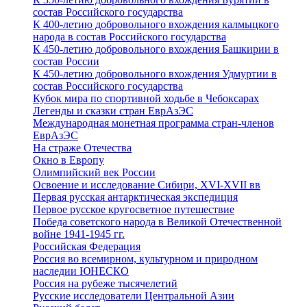
состав Российского государства
К 400-летию добровольного вхождения калмыцкого
народа в состав Российского государства
К 450-летию добровольного вхождения Башкирии в
состав России
К 450-летию добровольного вхождения Удмуртии в
состав Российского государства
Кубок мира по спортивной ходьбе в Чебоксарах
Легенды и сказки стран ЕврАзЭС
Международная монетная программа стран-членов
ЕврАзЭС
На страже Отечества
Окно в Европу
Олимпийский век России
Освоение и исследование Сибири, XVI-XVII вв
Первая русская антарктическая экспедиция
Первое русское кругосветное путешествие
Победа советского народа в Великой Отечественной
войне 1941-1945 гг.
Российская Федерация
Россия во всемирном, культурном и природном
наследии ЮНЕСКО
Россия на рубеже тысячелетий
Русские исследователи Центральной Азии