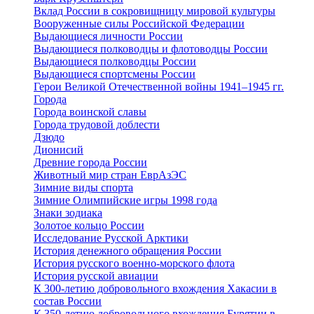
Вклад России в сокровищницу мировой культуры
Вооруженные силы Российской Федерации
Выдающиеся личности России
Выдающиеся полководцы и флотоводцы России
Выдающиеся полководцы России
Выдающиеся спортсмены России
Герои Великой Отечественной войны 1941–1945 гг.
Города
Города воинской славы
Города трудовой доблести
Дзюдо
Дионисий
Древние города России
Животный мир стран ЕврАзЭС
Зимние виды спорта
Зимние Олимпийские игры 1998 года
Знаки зодиака
Золотое кольцо России
Исследование Русской Арктики
История денежного обращения России
История русского военно-морского флота
История русской авиации
К 300-летию добровольного вхождения Хакасии в
состав России
К 350-летию добровольного вхождения Бурятии в