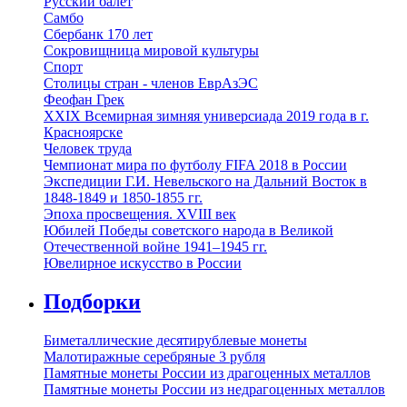
Русский балет
Самбо
Сбербанк 170 лет
Сокровищница мировой культуры
Спорт
Столицы стран - членов ЕврАзЭС
Феофан Грек
ХХIХ Всемирная зимняя универсиада 2019 года в г.
Красноярске
Человек труда
Чемпионат мира по футболу FIFA 2018 в России
Экспедиции Г.И. Невельского на Дальний Восток в
1848-1849 и 1850-1855 гг.
Эпоха просвещения. XVIII век
Юбилей Победы советского народа в Великой
Отечественной войне 1941–1945 гг.
Ювелирное искусство в России
Подборки
Биметаллические десятирублевые монеты
Малотиражные серебряные 3 рубля
Памятные монеты России из драгоценных металлов
Памятные монеты России из недрагоценных металлов