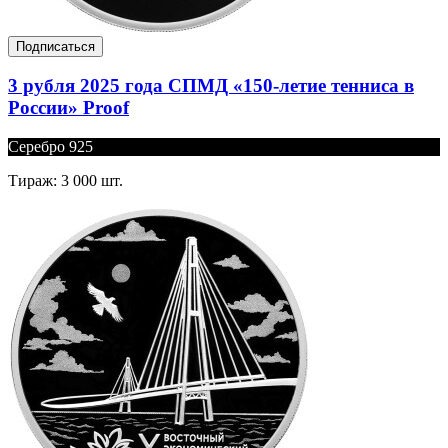
Подписаться
3 рубля 2025 года СПМД «150-летие тенниса в
России» Proof
Серебро 925
Тираж: 3 000 шт.