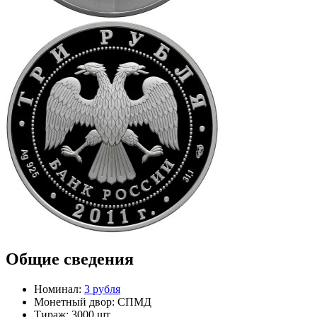
Общие сведения
Номинал:
3 рубля
Монетный двор:
СПМД
Тираж:
3000 шт.