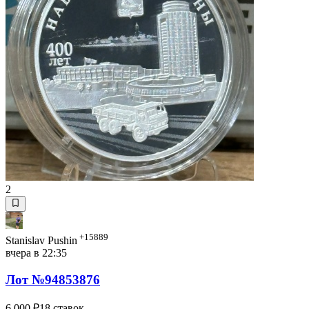
2
+15889
Stanislav Pushin
вчера в 22:35
Лот №94853876
6 000 ₽
18 ставок