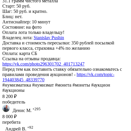
31.1 грамм чистого металла
Старт: 50 руб.
Шаг: 50 руб. и кратно.
Блиц: нет.
Антиснайпер: 10 минут
Состояние: на фото
Оплата лота только владельцу!
Владелец лота:
Stanislav Pushin
Доставка и стоимость пересылки: 350 рублей посылкой
первого класса, страховка +4% по желанию
Оплата: карта СБ
Ссылка на отзывы продавца:
https://vk.com/photo296301702_401713247
Перед тем как поставить ставку обязательно ознакомьтесь с
правилами проведения аукционов! -
https://vk.com/topic-
194403845_48339770
#нумизматика #нумизмат #монета #монеты #аукцион
#аукционы
8 200 ₽
победитель
+295
Денис М.
8 000 ₽
перебита
+92
Андрей В.