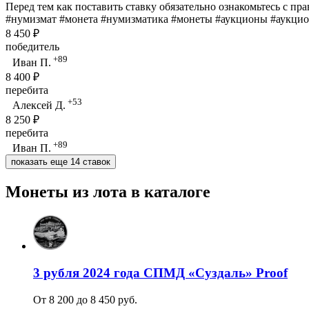
Перед тем как поставить ставку обязательно ознакомьтесь с пр
#нумизмат #монета #нумизматика #монеты #аукционы #аукци
8 450 ₽
победитель
+89
Иван П.
8 400 ₽
перебита
+53
Алексей Д.
8 250 ₽
перебита
+89
Иван П.
показать еще 14 ставок
Монеты из лота в каталоге
3 рубля 2024 года СПМД «Суздаль» Proof
От 8 200 до 8 450 руб.