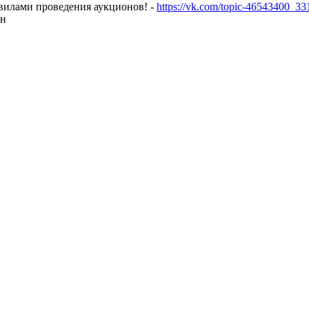
авилами проведения аукционов! -
https://vk.com/topic-46543400_3
он