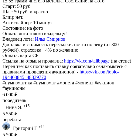
15.55 грамм чистого металла. Состояние на фото
Старт: 50 руб.
Шаг: 50 руб. и кратно.
Блиц: нет.
Антиснайпер: 10 минут
Состояние: на фото
Оплата лота только владельцу!
Владелец лота:
Илья Смирнов
Доставка и стоимость пересылки: почта по чеку (от 300
рублей), страховка +4% по желанию
Оплата: карта СБ
Ссылка на отзывы продавца:
https://vk.com/talibpage
(на стене)
Перед тем как поставить ставку обязательно ознакомьтесь с
правилами проведения аукционов! -
https://vk.com/topic-
194403845_48339770
#нумизматика #нумизмат #монета #монеты #аукцион
#аукционы
6 000 ₽
победитель
+15
Нина Я.
5 550 ₽
перебита
+11
Григорий Г.
5 500 ₽