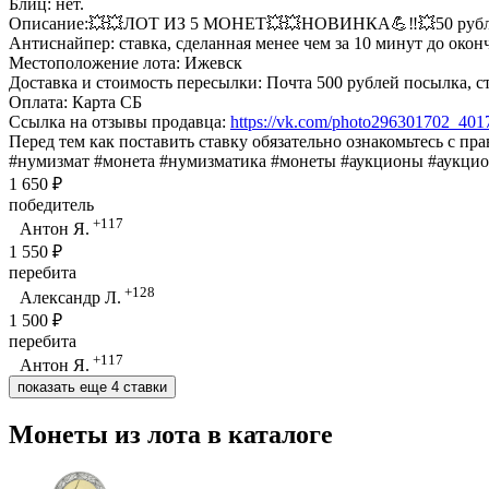
Блиц: нет.
Описание:💥💥ЛОТ ИЗ 5 МОНЕТ💥💥НОВИНКА💪‼️💥50 рублей
Антиснайпер: ставка, сделанная менее чем за 10 минут до окон
Местоположение лота: Ижевск
Доставка и стоимость пересылки: Почта 500 рублей посылка, 
Оплата: Карта СБ
Ссылка на отзывы продавца:
https://vk.com/photo296301702_40
Перед тем как поставить ставку обязательно ознакомьтесь с пр
#нумизмат #монета #нумизматика #монеты #аукционы #аукци
1 650 ₽
победитель
+117
Антон Я.
1 550 ₽
перебита
+128
Александр Л.
1 500 ₽
перебита
+117
Антон Я.
показать еще 4 ставки
Монеты из лота в каталоге