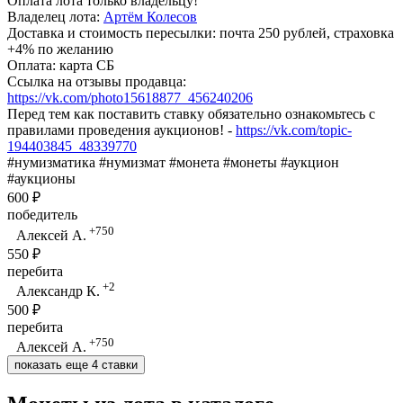
Оплата лота только владельцу!
Владелец лота:
Артём Колесов
Доставка и стоимость пересылки: почта 250 рублей, страховка
+4% по желанию
Оплата: карта СБ
Ссылка на отзывы продавца:
https://vk.com/photo15618877_456240206
Перед тем как поставить ставку обязательно ознакомьтесь с
правилами проведения аукционов! -
https://vk.com/topic-
194403845_48339770
#нумизматика #нумизмат #монета #монеты #аукцион
#аукционы
600 ₽
победитель
+750
Алексей А.
550 ₽
перебита
+2
Александр К.
500 ₽
перебита
+750
Алексей А.
показать еще 4 ставки