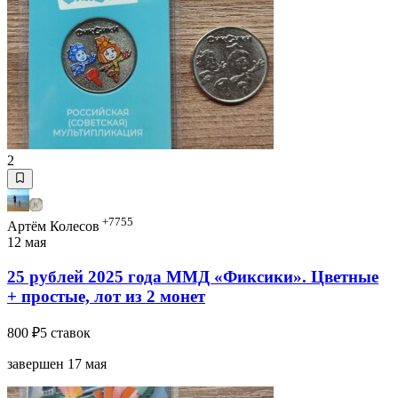
2
+7755
Артём Колесов
12 мая
25 рублей 2025 года ММД «Фиксики». Цветные
+ простые, лот из 2 монет
800 ₽
5 ставок
завершен 17 мая