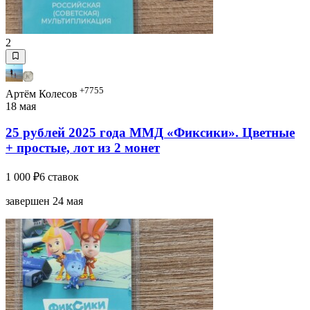
2
+7755
Артём Колесов
18 мая
25 рублей 2025 года ММД «Фиксики». Цветные
+ простые, лот из 2 монет
1 000 ₽
6 ставок
завершен 24 мая