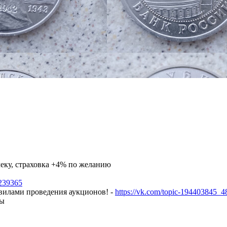
чеку, страховка +4% по желанию
7239365
авилами проведения аукционов! -
https://vk.com/topic-194403845_
ны