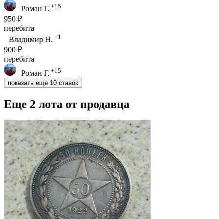
+15
Роман Г.
950 ₽
перебита
+1
Владимир Н.
900 ₽
перебита
+15
Роман Г.
показать еще 10 ставок
Еще 2 лота от продавца