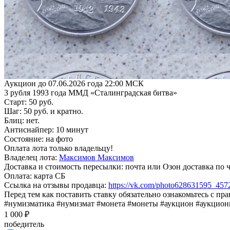
Аукцион до 07.06.2026 года 22:00 МСК
3 рубля 1993 года ММД «Сталинградская битва»
Старт: 50 руб.
Шаг: 50 руб. и кратно.
Блиц: нет.
Антиснайпер: 10 минут
Состояние: на фото
Оплата лота только владельцу!
Владелец лота:
Максимов Максимов
Доставка и стоимость пересылки: почта или Озон доставка по 
Оплата: карта СБ
Ссылка на отзывы продавца:
https://vk.com/photo628631595_45
Перед тем как поставить ставку обязательно ознакомьтесь с пр
#нумизматика #нумизмат #монета #монеты #аукцион #аукцио
1 000 ₽
победитель