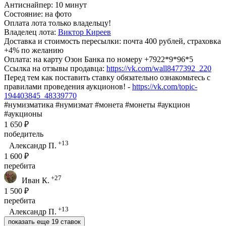
Антиснайпер: 10 минут
Состояние: на фото
Оплата лота только владельцу!
Владелец лота:
Виктор Киреев
Доставка и стоимость пересылки: почта 400 рублей, страховка
+4% по желанию
Оплата: на карту Озон Банка по номеру +7922*9*96*5
Ссылка на отзывы продавца:
https://vk.com/wall8477392_220
Перед тем как поставить ставку обязательно ознакомьтесь с
правилами проведения аукционов! -
https://vk.com/topic-
194403845_48339770
#нумизматика #нумизмат #монета #монеты #аукцион
#аукционы
1 650 ₽
победитель
+13
Александр П.
1 600 ₽
перебита
+27
Иван К.
1 500 ₽
перебита
+13
Александр П.
показать еще 19 ставок