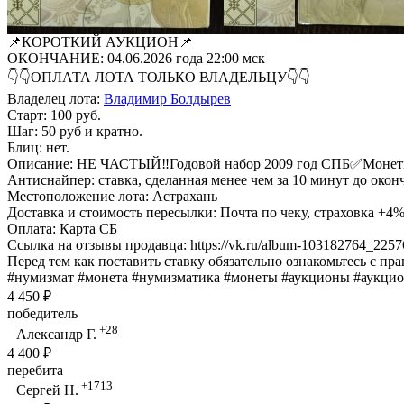
📌КОРОТКИЙ АУКЦИОН📌
ОКОНЧАНИЕ: 04.06.2026 года 22:00 мск
👇👇ОПЛАТА ЛОТА ТОЛЬКО ВЛАДЕЛЬЦУ👇👇
Владелец лота:
Владимир Болдырев
Старт: 100 руб.
Шаг: 50 руб и кратно.
Блиц: нет.
Описание: НЕ ЧАСТЫЙ‼️Годовой набор 2009 год СПБ✅Монеты 
Антиснайпер: ставка, сделанная менее чем за 10 минут до окон
Местоположение лота: Астрахань
Доставка и стоимость пересылки: Почта по чеку, страховка +4
Оплата: Карта СБ
Ссылка на отзывы продавца: https://vk.ru/album-103182764_225
Перед тем как поставить ставку обязательно ознакомьтесь с пр
#нумизмат #монета #нумизматика #монеты #аукционы #аукци
4 450 ₽
победитель
+28
Александр Г.
4 400 ₽
перебита
+1713
Сергей Н.