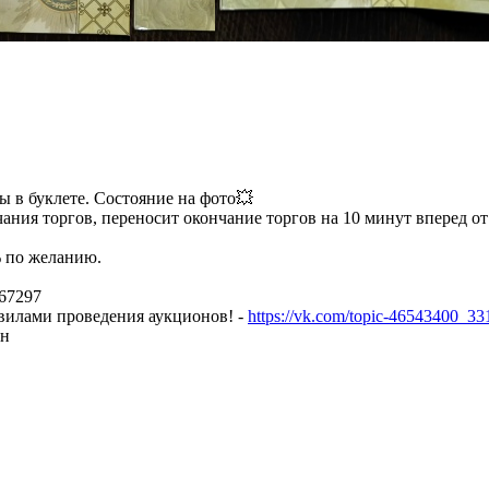
в буклете. Состояние на фото💥
чания торгов, переносит окончание торгов на 10 минут вперед о
% по желанию.
767297
авилами проведения аукционов! -
https://vk.com/topic-46543400_3
он