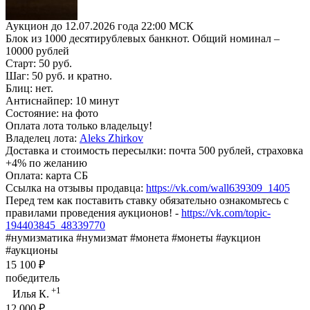
Аукцион до 12.07.2026 года 22:00 МСК
Блок из 1000 десятирублевых банкнот. Общий номинал –
10000 рублей
Старт: 50 руб.
Шаг: 50 руб. и кратно.
Блиц: нет.
Антиснайпер: 10 минут
Состояние: на фото
Оплата лота только владельцу!
Владелец лота:
Aleks Zhirkov
Доставка и стоимость пересылки: почта 500 рублей, страховка
+4% по желанию
Оплата: карта СБ
Ссылка на отзывы продавца:
https://vk.com/wall639309_1405
Перед тем как поставить ставку обязательно ознакомьтесь с
правилами проведения аукционов! -
https://vk.com/topic-
194403845_48339770
#нумизматика #нумизмат #монета #монеты #аукцион
#аукционы
15 100 ₽
победитель
+1
Илья К.
12 000 ₽