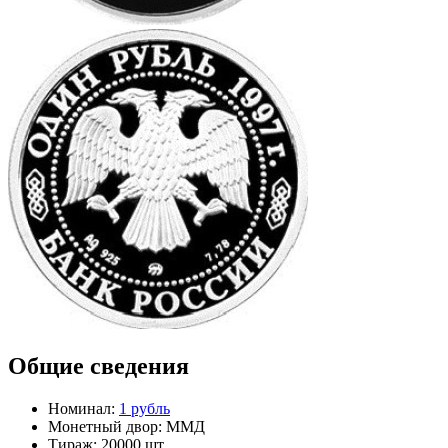
Общие сведения
Номинал:
1 рубль
Монетный двор:
ММД
Тираж:
20000 шт.