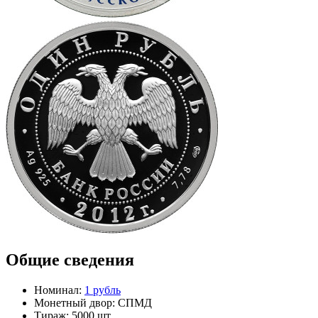
Общие сведения
Номинал:
1 рубль
Монетный двор:
СПМД
Тираж:
5000 шт.