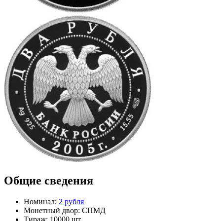
Общие сведения
Номинал:
2 рубля
Монетный двор:
СПМД
Тираж:
10000 шт.