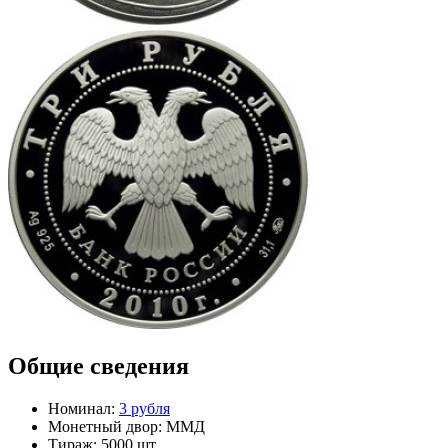
Общие сведения
Номинал:
3 рубля
Монетный двор:
ММД
Тираж:
5000 шт.