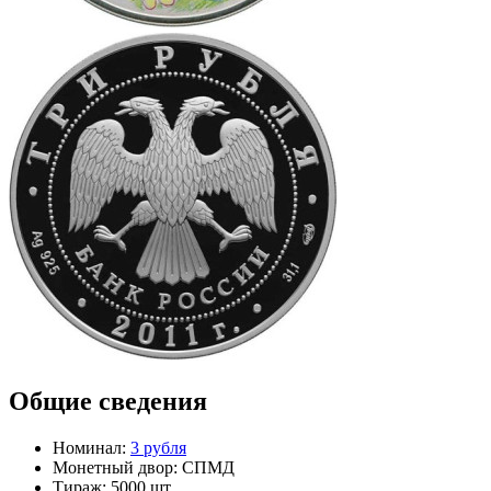
Общие сведения
Номинал:
3 рубля
Монетный двор:
СПМД
Тираж:
5000 шт.