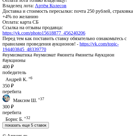
Оплата лота только владельцу!
Владелец лота:
Артём Колесов
Доставка и стоимость пересылки: почта 250 рублей, страховка
+4% по желанию
Оплата: карта СБ
Ссылка на отзывы продавца:
https://vk.com/photo15618877_456240206
Перед тем как поставить ставку обязательно ознакомьтесь с
правилами проведения аукционов! -
https://vk.com/topic-
194403845_48339770
#нумизматика #нумизмат #монета #монеты #аукцион
#аукционы
400 ₽
победитель
+6
Андрей К.
350 ₽
перебита
+37
Максим Ш.
300 ₽
перебита
+32
Борис Б.
показать еще 5 ставок
© Arevers.ru