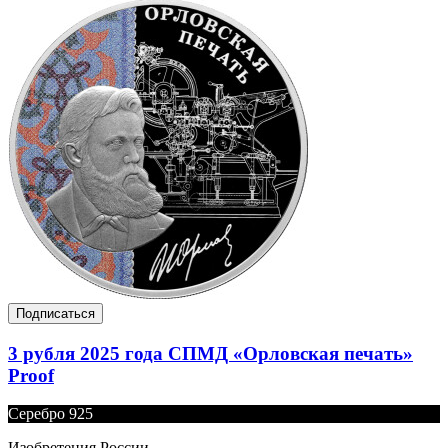
Подписаться
3 рубля 2025 года СПМД «Орловская печать»
Proof
Серебро 925
Изобретения России